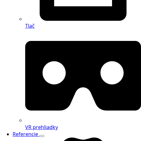
Tlač
VR prehliadky
Referencie