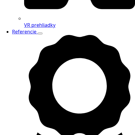
VR prehliadky
Referencie