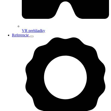
VR prehliadky
Referencie