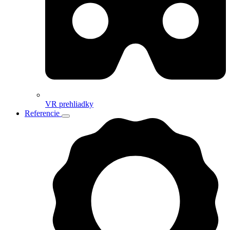
VR prehliadky
Referencie