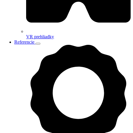
VR prehliadky
Referencie