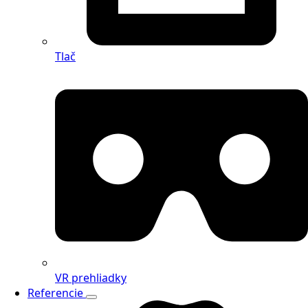
Tlač
VR prehliadky
Referencie