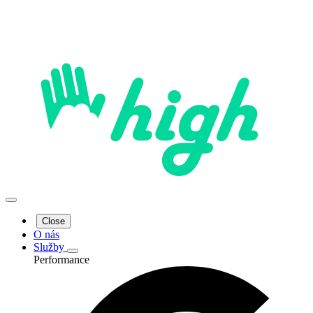
Close
O nás
Služby
Performance