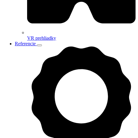
VR prehliadky
Referencie