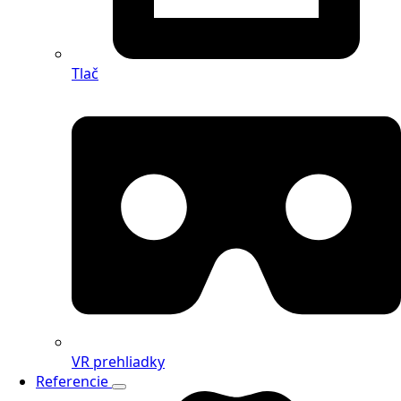
Tlač
VR prehliadky
Referencie