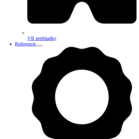
VR prehliadky
Referencie