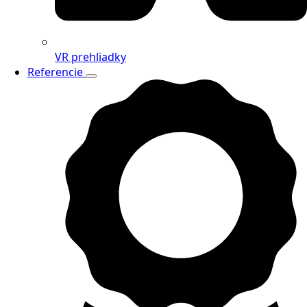
VR prehliadky
Referencie