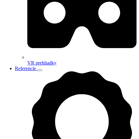
VR prehliadky
Referencie