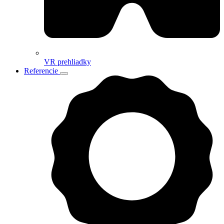
VR prehliadky
Referencie