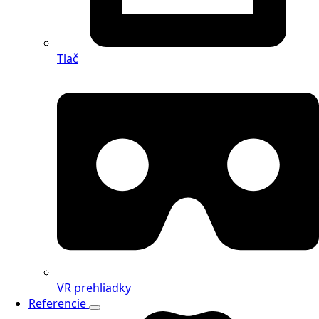
Tlač
VR prehliadky
Referencie