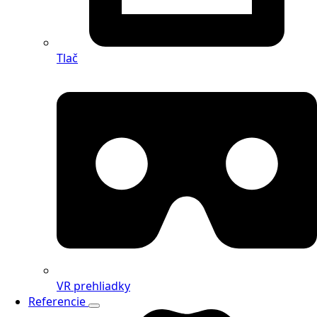
Tlač
VR prehliadky
Referencie