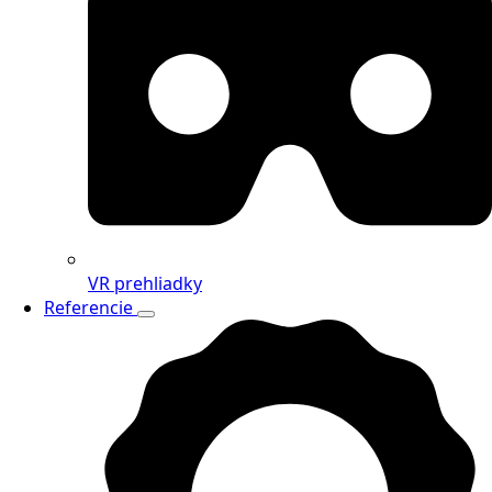
VR prehliadky
Referencie