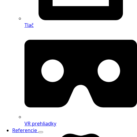
Tlač
VR prehliadky
Referencie