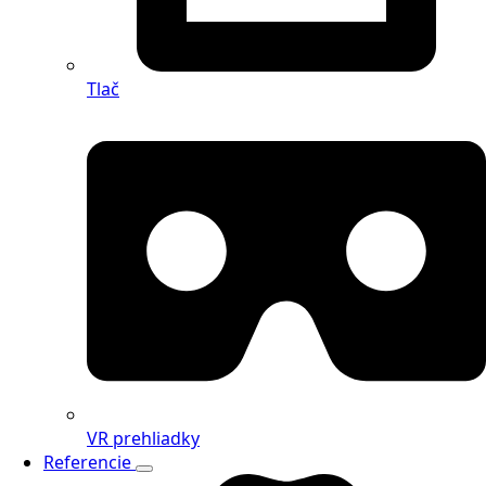
Tlač
VR prehliadky
Referencie