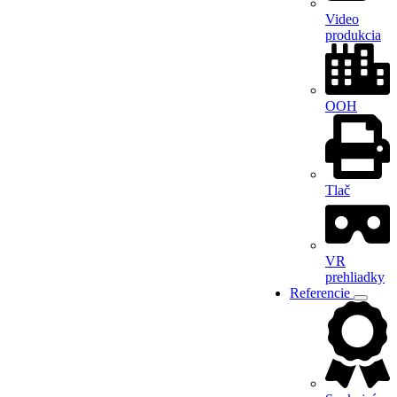
Video
produkcia
OOH
Tlač
VR
prehliadky
Referencie