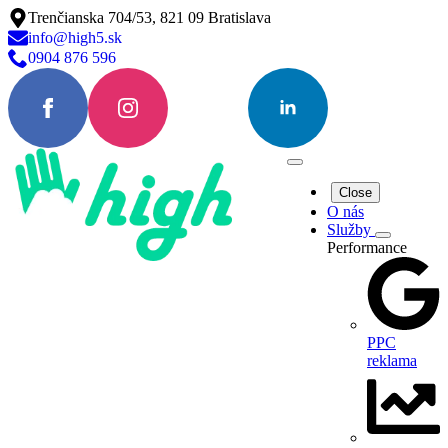
Trenčianska 704/53, 821 09 Bratislava
info@high5.sk
0904 876 596
Close
O nás
Služby
Performance
PPC
reklama