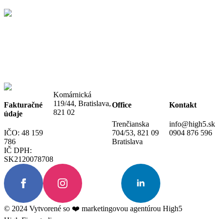
Komárnická
119/44, Bratislava,
Fakturačné
Office
Kontakt
821 02
údaje
Trenčianska
info@high5.sk
IČO: 48 159
704/53, 821 09
0904 876 596
786
Bratislava
IČ DPH:
SK2120078708
© 2024 Vytvorené so ❤️ marketingovou agentúrou High5