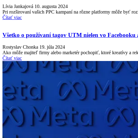
Lívia Jankajová
10. augusta 2024
Pri rozširovaní vašich PPC kampaní na rôzne platformy môže byť 
Čítať viac
Všetko o používaní tagov UTM nielen vo Facebooku a
Rostyslav Chonka
19. júla 2024
Ako môže majiteľ firmy alebo marketér pochopiť, ktoré kreatívy a
Čítať viac