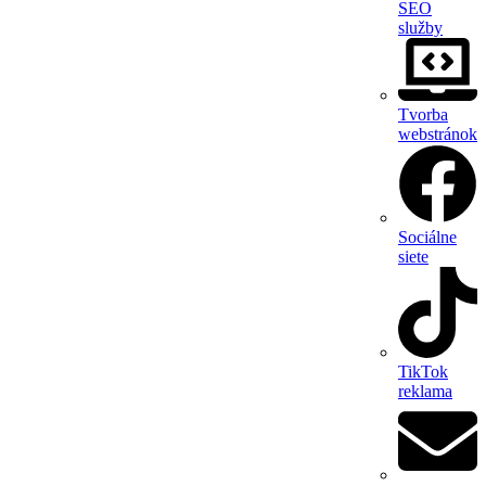
SEO
služby
Tvorba
webstránok
Sociálne
siete
TikTok
reklama