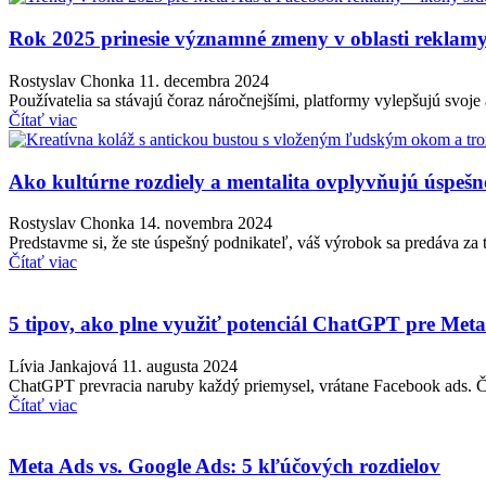
Rok 2025 prinesie významné zmeny v oblasti reklam
Rostyslav Chonka
11. decembra 2024
Používatelia sa stávajú čoraz náročnejšími, platformy vylepšujú svoj
Čítať viac
Ako kultúrne rozdiely a mentalita ovplyvňujú úspeš
Rostyslav Chonka
14. novembra 2024
Predstavme si, že ste úspešný podnikateľ, váš výrobok sa predáva za 
Čítať viac
5 tipov, ako plne využiť potenciál ChatGPT pre Meta
Lívia Jankajová
11. augusta 2024
ChatGPT prevracia naruby každý priemysel, vrátane Facebook ads. Či 
Čítať viac
Meta Ads vs. Google Ads: 5 kľúčových rozdielov