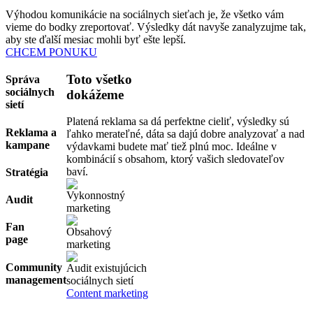
Výhodou komunikácie na sociálnych sieťach je, že všetko vám
vieme do bodky zreportovať. Výsledky dát navyše zanalyzujme tak,
aby ste ďalší mesiac mohli byť ešte lepší.
CHCEM PONUKU
Toto všetko
Správa
sociálnych
dokážeme
sietí
Platená reklama sa dá perfektne cieliť, výsledky sú
Reklama a
ľahko merateľné, dáta sa dajú dobre analyzovať a nad
kampane
výdavkami budete mať tiež plnú moc. Ideálne v
kombinácií s obsahom, ktorý vašich sledovateľov
baví.
Stratégia
Vykonnostný
Audit
marketing
Fan
Obsahový
page
marketing
Community
Audit existujúcich
management
sociálnych sietí
Content marketing